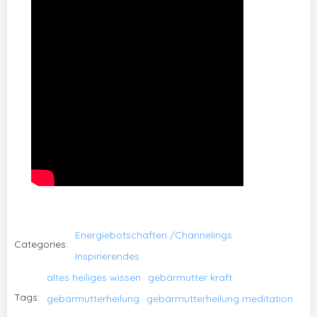
Energiebotschaften /Channelings
Categories:
Inspirierendes
altes heiliges wissen
gebärmutter kraft
Tags:
gebärmutterheilung
gebärmutterheilung meditation