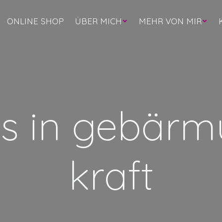
ONLINE SHOP
ÜBER MICH
MEHR VON MIR
s in gebärm
kraft