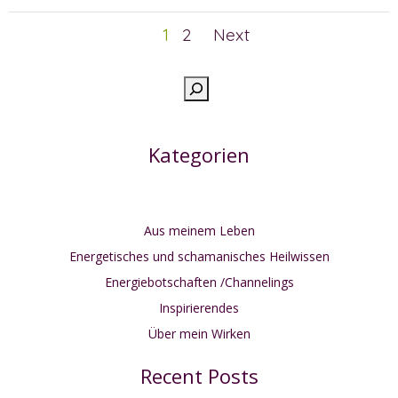
Posts
Posts
Page
Page
1
2
Next
navigation
navigation
Such
Kategorien
Aus meinem Leben
Energetisches und schamanisches Heilwissen
Energiebotschaften /Channelings
Inspirierendes
Über mein Wirken
Recent Posts