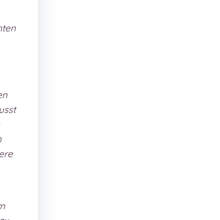
nten
en
usst
n
ere
Im