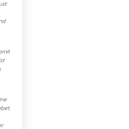
ust
nd
amit
st
s
ine
bet.
er