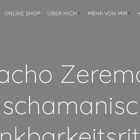
ONLINE SHOP
ÜBER MICH
MEHR VON MIR
acho Zeremo
n schamanisc
nkbarkeitsrit