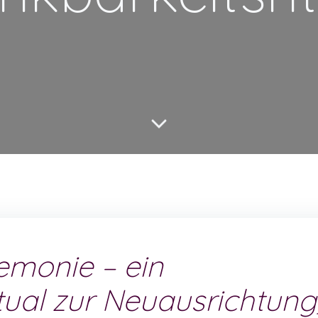
emonie – ein
ual zur Neuausrichtung