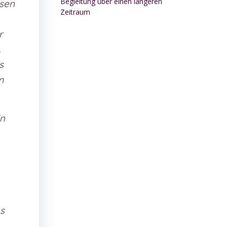
Begleitung über einen längeren
ssen
Zeitraum
r
.
s
m
in
s