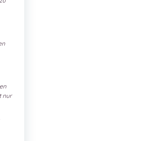
 zu
en
ten
t nur