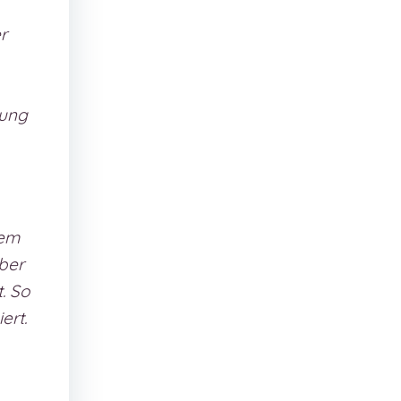
r
rung
dem
ber
. So
ert.