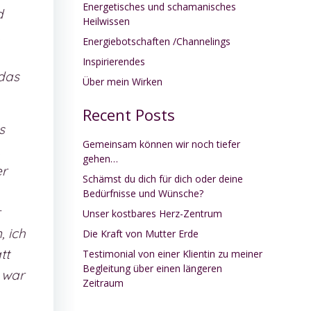
Energetisches und schamanisches
d
Heilwissen
,
Energiebotschaften /Channelings
Inspirierendes
 das
Über mein Wirken
Recent Posts
s
Gemeinsam können wir noch tiefer
,
gehen…
er
Schämst du dich für dich oder deine
Bedürfnisse und Wünsche?
Unser kostbares Herz-Zentrum
, ich
Die Kraft von Mutter Erde
tt
Testimonial von einer Klientin zu meiner
Begleitung über einen längeren
 war
Zeitraum