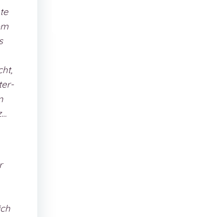
te
em
s
ht,
ter-
m
z…
r
ich