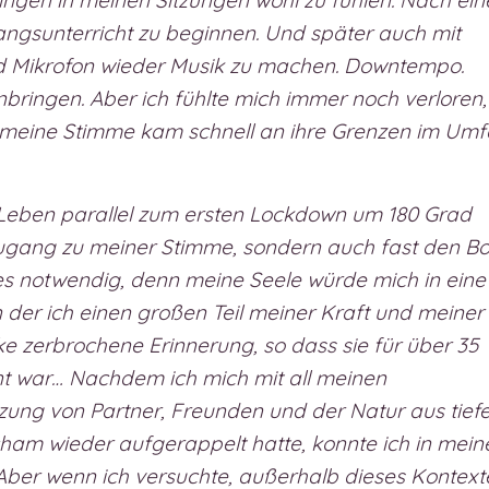
ingen in meinen Sitzungen wohl zu fühlen. Nach ein
angsunterricht zu beginnen. Und später auch mit
d Mikrofon wieder Musik zu machen. Downtempo.
nbringen. Aber ich fühlte mich immer noch verloren,
d meine Stimme kam schnell an ihre Grenzen im Um
n Leben parallel zum ersten Lockdown um 180 Grad
n Zugang zu meiner Stimme, sondern auch fast den B
s notwendig, denn meine Seele würde mich in eine
in der ich einen großen Teil meiner Kraft und meiner
cke zerbrochene Erinnerung, so dass sie für über 35
t war… Nachdem ich mich mit all meinen
ung von Partner, Freunden und der Natur aus tiefe
ham wieder aufgerappelt hatte, konnte ich in mein
 Aber wenn ich versuchte, außerhalb dieses Kontext