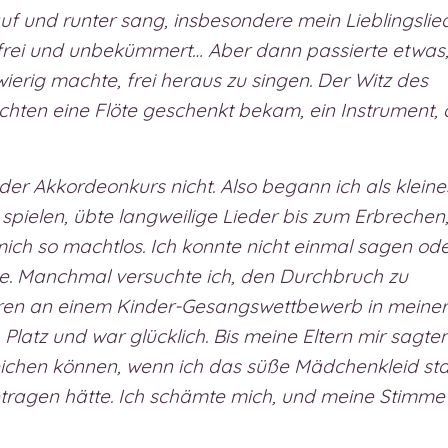
auf und runter sang, insbesondere mein Lieblingslie
r frei und unbekümmert… Aber dann passierte etwas
ierig machte, frei heraus zu singen. Der Witz des
hten eine Flöte geschenkt bekam, ein Instrument,
der Akkordeonkurs nicht. Also begann ich als kleine
pielen, übte langweilige Lieder bis zum Erbrechen
ich so machtlos. Ich konnte nicht einmal sagen od
hte. Manchmal versuchte ich, den Durchbruch zu
ahren an einem Kinder-Gesangswettbewerb in meiner
Platz und war glücklich. Bis meine Eltern mir sagten
rreichen können, wenn ich das süße Mädchenkleid sta
ragen hätte. Ich schämte mich, und meine Stimme