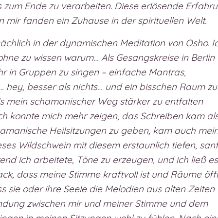
is zum Ende zu verarbeiten. Diese erlösende Erfahr
n mir fanden ein Zuhause in der spirituellen Welt.
chlich in der dynamischen Meditation von Osho. I
 ohne zu wissen warum… Als Gesangskreise in Berlin
hr in Gruppen zu singen – einfache Mantras,
 hey, besser als nichts… und ein bisschen Raum z
s mein schamanischer Weg stärker zu entfalten
ch konnte mich mehr zeigen, das Schreiben kam al
schamanische Heilsitzungen zu geben, kam auch mei
ieses Wildschwein mit diesem erstaunlich tiefen, san
d ich arbeitete, Töne zu erzeugen, und ich ließ es
k, dass meine Stimme kraftvoll ist und Räume öff
ss sie oder ihre Seele die Melodien aus alten Zeiten
indung zwischen mir und meiner Stimme und dem