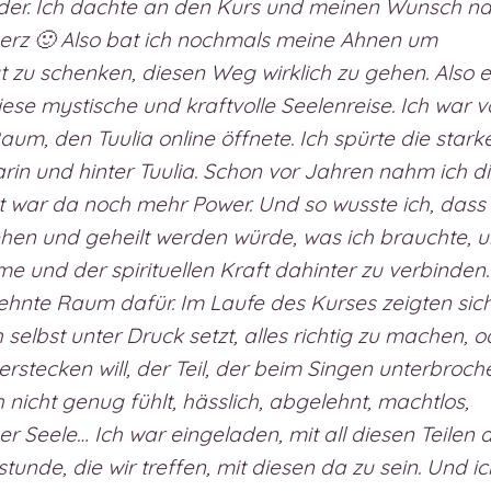
der. Ich dachte an den Kurs und meinen Wunsch n
erz 🙂 Also bat ich nochmals meine Ahnen um
t zu schenken, diesen Weg wirklich zu gehen. Also 
ese mystische und kraftvolle Seelenreise. Ich war 
aum, den Tuulia online öffnete. Ich spürte die stark
in und hinter Tuulia. Schon vor Jahren nahm ich d
zt war da noch mehr Power. Und so wusste ich, dass
hen und geheilt werden würde, was ich brauchte, 
e und der spirituellen Kraft dahinter zu verbinden.
sehnte Raum dafür. Im Laufe des Kurses zeigten sic
h selbst unter Druck setzt, alles richtig zu machen, o
h verstecken will, der Teil, der beim Singen unterbroch
 nicht genug fühlt, hässlich, abgelehnt, machtlos,
er Seele… Ich war eingeladen, mit all diesen Teilen 
de, die wir treffen, mit diesen da zu sein. Und ic