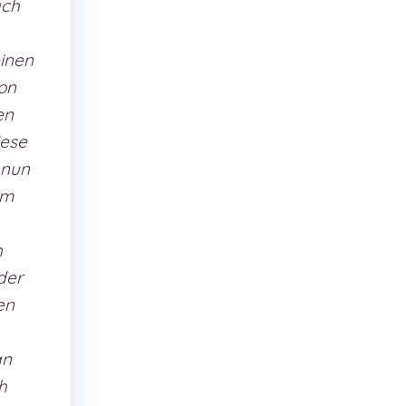
ach
einen
von
en
iese
 nun
um
h
der
en
an
h