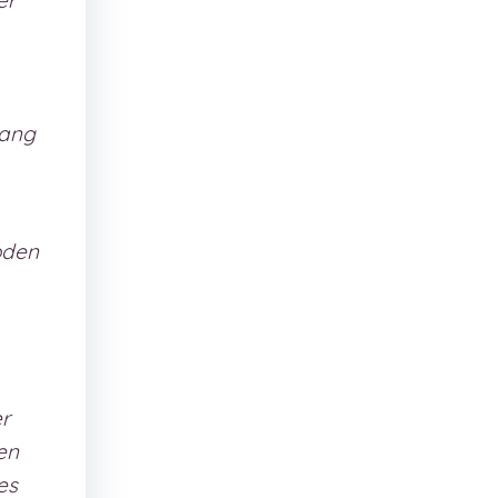
er
fang
oden
r
en
es