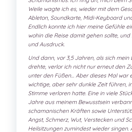
Schamanismus. Ich fing an, mich beim S
Weile wagte ich es, wieder mit dem Ges
Ableton, Soundkarte, Midi-Keyboard un
Endlich konnte ich hier meine Gefühle ei
wohin die Reise damit gehen sollte, un
und Ausdruck.
Und dann, vor 3,5 Jahren, als sich mei
drehte, verlor ich nicht nur erneut de
unter den Füßen… Aber dieses Mal war e
wichtige, aber sehr dunkle Zeit führen, 
Stimme verloren hatte. Eine in viele Stü
Jahre aus meinem Bewusstsein verbann
schamanischen Kräften sowie Unterstütz
Angst, Schmerz, Wut, Verstecken und Sc
Heilsitzungen zumindest wieder singen.