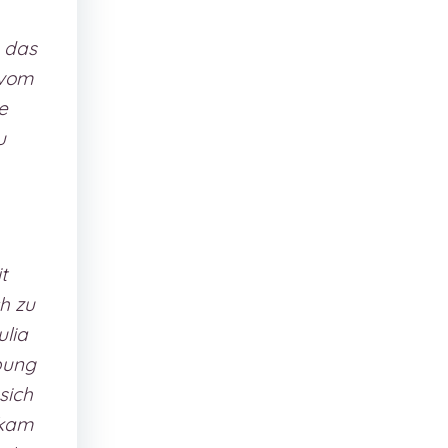
h das
 vom
e
u
t
ch zu
ulia
ibung
sich
 kam