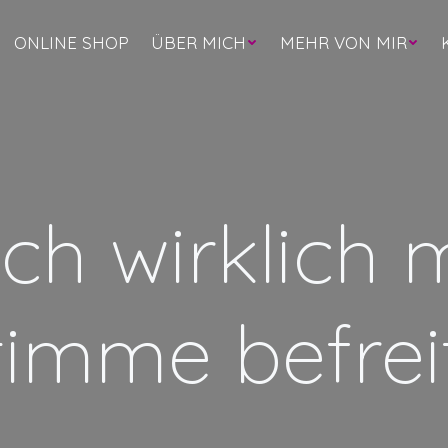
ONLINE SHOP
ÜBER MICH
MEHR VON MIR
ich wirklich 
timme befrei