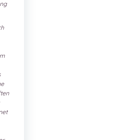
ung
ch
um
s
ne
ften
net