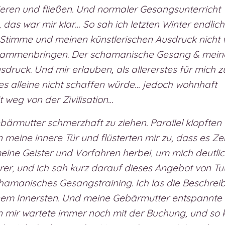
nieren und fließen. Und normaler Gesangsunterricht
das war mir klar… So sah ich letzten Winter endlic
 Stimme und meinen künstlerischen Ausdruck nicht
usammenbringen. Der schamanische Gesang & mein
druck. Und mir erlauben, als allererstes für mich z
 es alleine nicht schaffen würde… jedoch wohnhaft
t weg von der Zivilisation…
ärmutter schmerzhaft zu ziehen. Parallel klopften
 meine innere Tür und flüsterten mir zu, dass es Zei
 meine Geister und Vorfahren herbei, um mich deutli
larer, und ich sah kurz darauf dieses Angebot von Tu
schamanisches Gesangstraining. Ich las die Beschre
nem Innersten. Und meine Gebärmutter entspannte 
on mir wartete immer noch mit der Buchung, und so